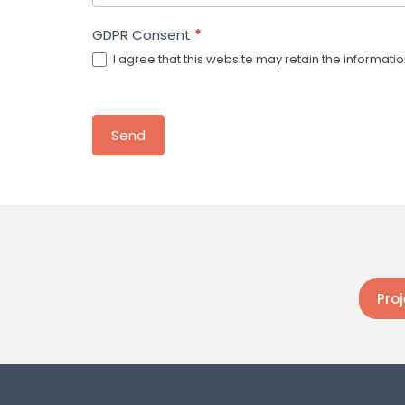
GDPR Consent
*
I agree that this website may retain the informati
Send
Pro