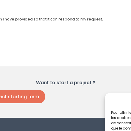
on I have provided so that it can respond to my request.
Want to start a project ?
ject starting form
Pour offrir
les cookies
de consenti
que le comp