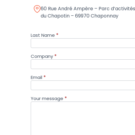
60 Rue André Ampère – Parc d’activité
du Chapotin – 69970 Chaponnay
Last Name
*
Contact
EN
Company
*
Email
*
Your message
*