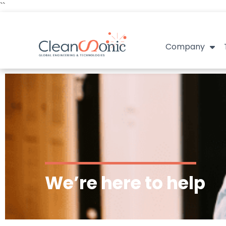
``
Company
We’re here to help