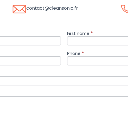
s
contact@cleansonic.fr
First name
*
Phone
*