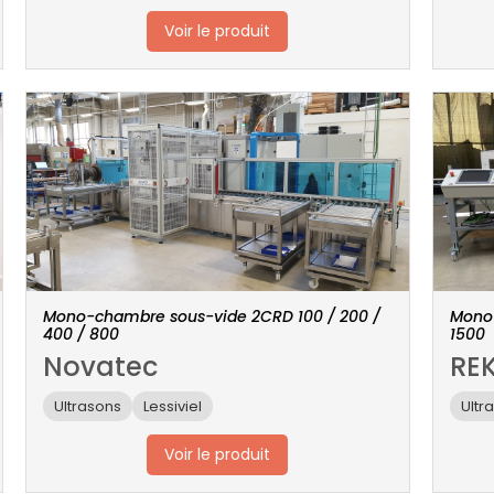
Voir le produit
Mono-chambre sous-vide 2CRD 100 / 200 /
Mono-
400 / 800
1500
Novatec
RE
Ultrasons
Lessiviel
Ultr
Voir le produit