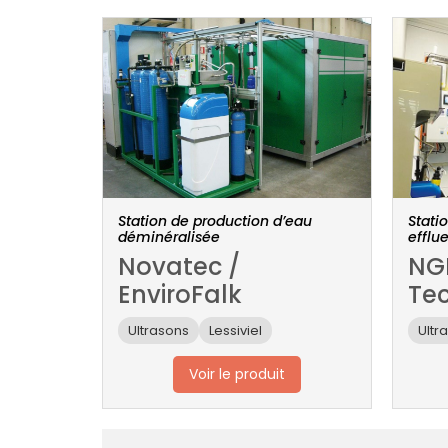
Station de production d’eau
Stati
déminéralisée
efflue
Novatec /
NG
EnviroFalk
Te
Ultrasons
Lessiviel
Ultr
Voir le produit