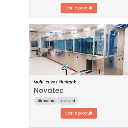
Voir le produit
Multi-cuves Pluritank
Novatec
Ultrasons
Lessiviel
Voir le produit