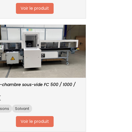
Voir le produit
chambre sous-vide FC 500 / 1000 /
K
asons
Solvant
Voir le produit