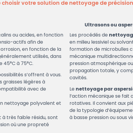
 choisir votre solution de nettoyage de précisio
Ultrasons ou asper
alins ou acides, en fonction
Les procédés de
nettoyag
ensio-actifs afin de
en milieu lessiviel ou solv
orrosion, en fonction de la
formation de microbulles c
énéralement utilisés, dans
mécanique multidirectionnel
e 45°C à 75°C.
pression atmosphérique ou 
propagation totale, y compr
ossibilités s’offrent à vous.
cavités.
s graisses légères à
mpatibilité avec de
Le
nettoyage par aspers
l’action mécanique se fait 
 un nettoyage polyvalent et
rotatives. Il convient aux 
de la typologie d’équipement
à très faible résidu, sont
à basse pression ou sous vi
ision où une propreté