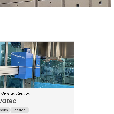
 de manutention
vatec
asons
Lessiviel