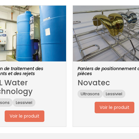
on de traitement des
Paniers de positionnement 
nts et des rejets
pièces
L Water
Novatec
chnology
Ultrasons
Lessiviel
asons
Lessiviel
Voir le produit
Voir le produit